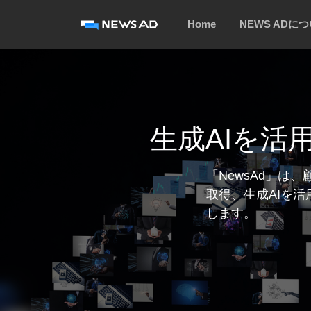
Home
NEWS ADに
生成AIを活
「NewsAd」は
取得、生成AIを
します。