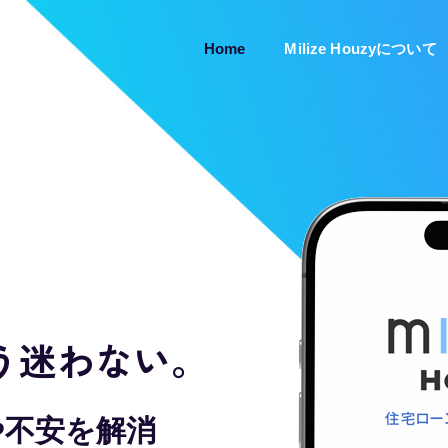
Home
Milize Houzyについて
う迷わない。
や不安を解消