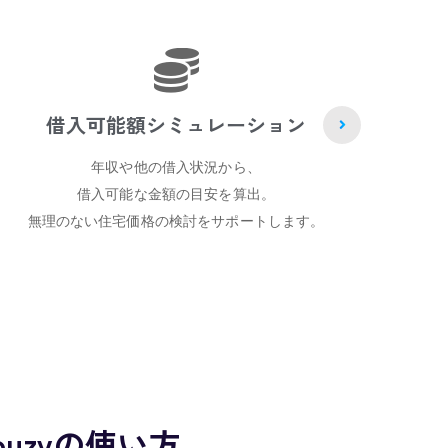
返済額シミュレーション
希望借入額や返済期間から、
毎月の返済額と総返済額をシミュレーション。
家計への影響を事前に確認できます。
諸費
 Houzyの使い方